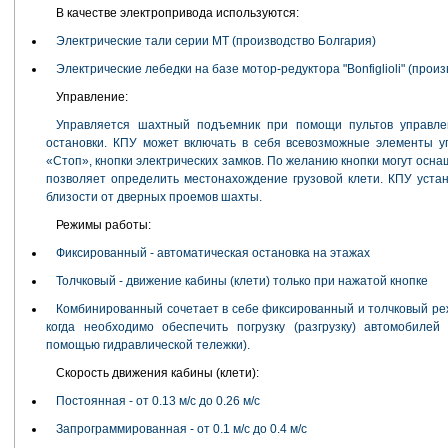
В качестве электропривода используются:
Электрические тали серии МТ (производство Болгария)
Электрические лебедки на базе мотор-редуктора "Bonfiglioli" (прои
Управление:
Управляется шахтный подъемник при помощи пультов управле
остановки. КПУ может включать в себя всевозможные элементы уп
«Стоп», кнопки электрических замков. По желанию кнопки могут осн
позволяет определить местонахождение грузовой клети. КПУ устан
близости от дверных проемов шахты.
Режимы работы:
Фиксированный - автоматическая остановка на этажах
Толчковый - движение кабины (клети) только при нажатой кнопке
Комбинированный сочетает в себе фиксированный и толчковый реж
когда необходимо обеспечить погрузку (разгрузку) автомобилей
помощью гидравлической тележки).
Скорость движения кабины (клети):
Постоянная - от 0.13 м/с до 0.26 м/с
Запрограммированная - от 0.1 м/с до 0.4 м/с