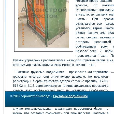
который предотвращает 
троссов, что позвол
Расположение привода мо
в некоторых случаях эл
шахты. При проект
учитываются все пожел
установки, каркас шах
обшит различными обли
сетка, сендвич панели и
оставить необшитой
соблюдением всех н
безопасности и норм
производства Чехия, П
Пульты управления располагаются не внутри грузовых кабин, а на 
поэтому управлять подъемником можно с любого этажа.
Шахтные грузовые подъемники - прекрасная альтернатива
грузовым лифтам, они значительно дешевле, не подлежат
регистрации в органах Ростехнадзора согласно правилу ПБ-10-
518-02 п. 4.1.3, изготавливаются по индивидуальным проектам с
учетом всех особенностей мест их установки. Особенность
шахтных подъемных устройств в том, что их можно установить в
© 2012 "Арконстрой-Запад" -
Грузовые подъемники
уже существующую кирпичную или бетонную шахту лифта
взамен старого, ослужившего свой срок грузового лифта, в этом
случае металлокаркасная шахта для подъемника будет не
нужна, что позволит сэкономить при производстве. Поэтому в